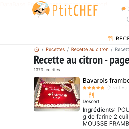
DataBase Error! Please report the error!
REC
Recettes
Recette au citron
Recett
Recette au citron - pag
1373 recettes
Bavarois frambo
Dessert
Ingrédients
: POU
g de farine 2 cui
MOUSSE FRAMBOI