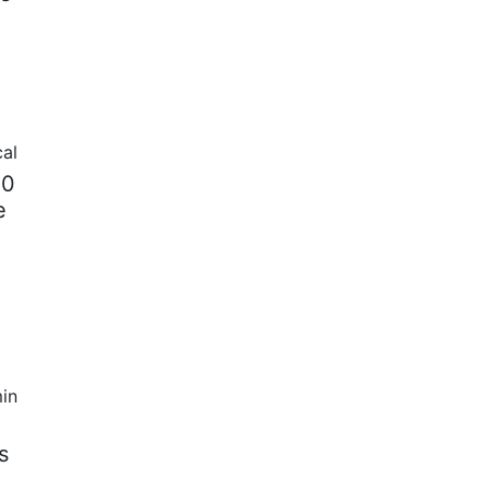
cal
50
e
in
s