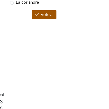
La coriandre
Votez
cal
-3
is