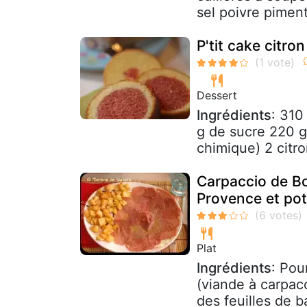
sel poivre piment
P'tit cake citro
Dessert
Ingrédients
: 310
g de sucre 220 g
chimique) 2 citro
Carpaccio de Bo
Provence et po
Plat
Ingrédients
: Pou
(viande à carpac
des feuilles de ba