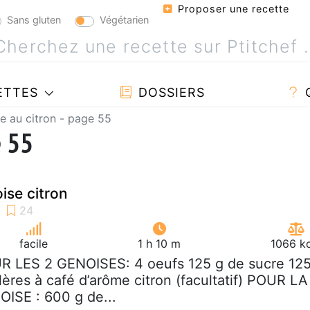
Proposer une recette
Sans gluten
Végétarien
ETTES
DOSSIERS
e au citron - page 55
e 55
ise citron
facile
1 h 10 m
1066 kc
R LES 2 GENOISES: 4 oeufs 125 g de sucre 12
llères à café d’arôme citron (facultatif) POUR LA
SE : 600 g de...