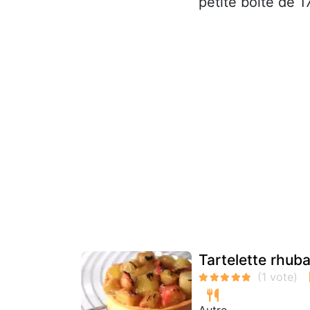
petite boite de 17
Tartelette rhub
Autre