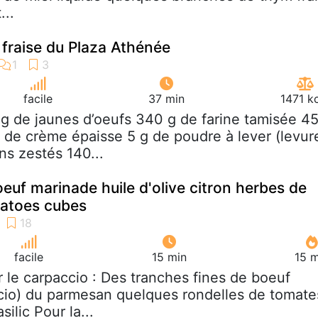
...
n fraise du Plaza Athénée
facile
37 min
1471 k
 g de jaunes d’oeufs 340 g de farine tamisée 4
 de crème épaisse 5 g de poudre à lever (levur
ns zestés 140...
euf marinade huile d'olive citron herbes de
tatoes cubes
facile
15 min
15 m
r le carpaccio : Des tranches fines de boeuf
cio) du parmesan quelques rondelles de tomate
silic Pour la...