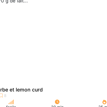
0 g de lait...
arbe et lemon curd
facile
20 min
25 m