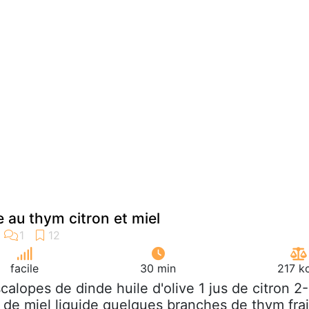
 au thym citron et miel
facile
30 min
217 k
scalopes de dinde huile d'olive 1 jus de citron 2
e de miel liquide quelques branches de thym fra