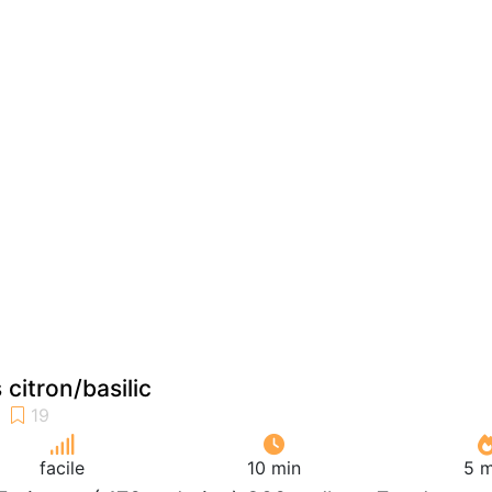
 citron/basilic
facile
10 min
5 m