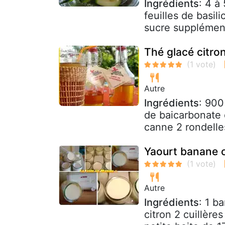
Ingrédients
: 4 à
feuilles de basil
sucre supplément
Thé glacé citro
Autre
Ingrédients
: 900
de baicarbonate 
canne 2 rondelles
Yaourt banane c
Autre
Ingrédients
: 1 b
citron 2 cuillère