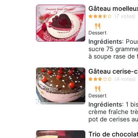
Gâteau moelleux
Dessert
Ingrédients
: Pou
sucre 75 grammes
à soupe rase de 
Gâteau cerise-c
Dessert
Ingrédients
: 1 b
crème fraîche trè
pot de cerises au
Trio de chocolat