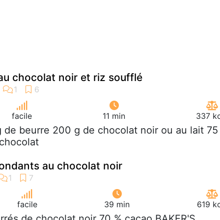
 chocolat noir et riz soufflé
facile
11 min
337 kc
g de beurre 200 g de chocolat noir ou au lait 75
 chocolat
fondants au chocolat noir
facile
39 min
619 k
arrés de chocolat noir 70 % cacao BAKER'S