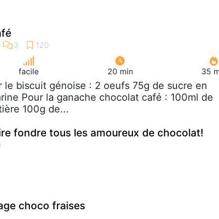
afé
facile
20 min
35 m
r le biscuit génoise : 2 oeufs 75g de sucre en
rine Pour la ganache chocolat café : 100ml de
ière 100g de...
ire fondre tous les amoureux de chocolat!
age choco fraises