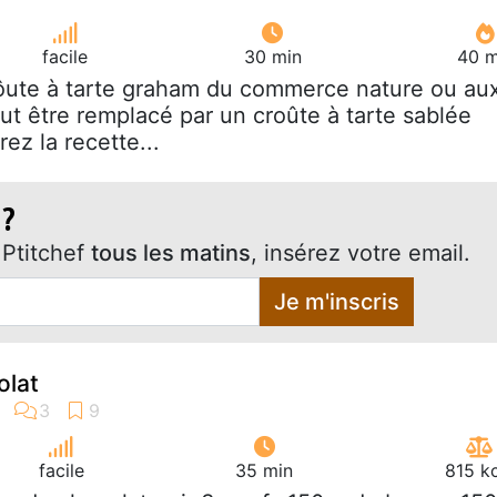
facile
30 min
40 m
rôute à tarte graham du commerce nature ou au
ut être remplacé par un croûte à tarte sablée
ez la recette...
 ?
Ptitchef
tous les matins
, insérez votre email.
Je m'inscris
olat
facile
35 min
815 k