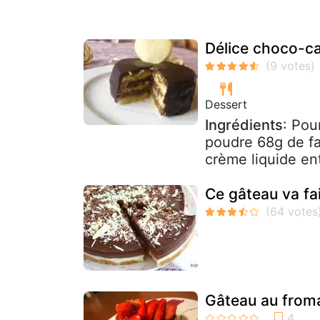
Délice choco-c
Dessert
Ingrédients
: Pou
poudre 68g de fa
crème liquide ent
Ce gâteau va fa
Gâteau au from