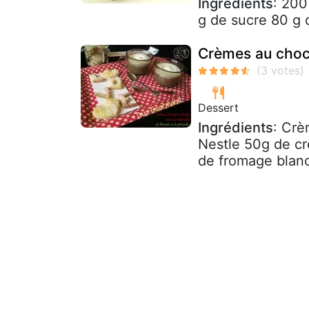
Ingrédients
: 200
g de sucre 80 g 
Crèmes au choco
Dessert
Ingrédients
: Crè
Nestle 50g de crè
de fromage blanc