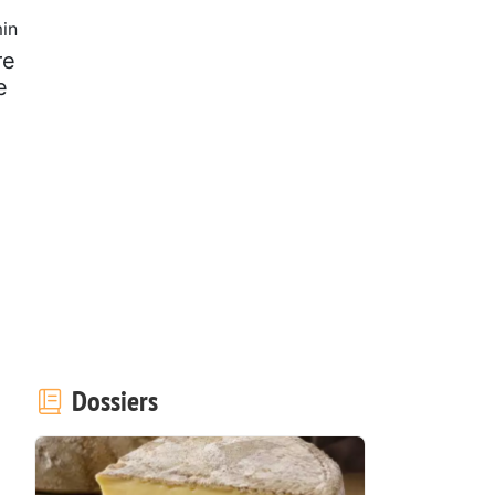
in
re
e
Dossiers