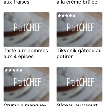
aux fraises
à la crème brûlée
Tarte aux pommes
Tikvenik gâteau au
aux 4 épices
potiron
Crumble mangue-
Gâteau au yaourt