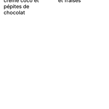
crème coco et
et fraises
pépites de
chocolat