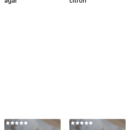
agar
citron