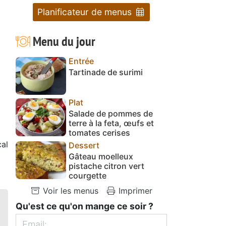
Planificateur de menus
Menu du jour
Entrée
Tartinade de surimi
Plat
Salade de pommes de
terre à la feta, œufs et
tomates cerises
al
Dessert
Gâteau moelleux
pistache citron vert
courgette
Voir les menus
Imprimer
Qu'est ce qu'on mange ce soir ?