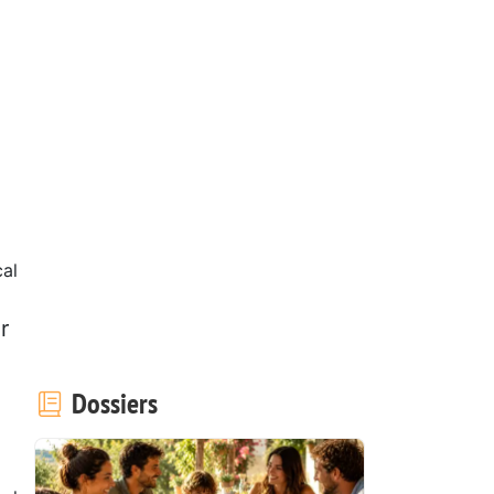
cal
r
Dossiers