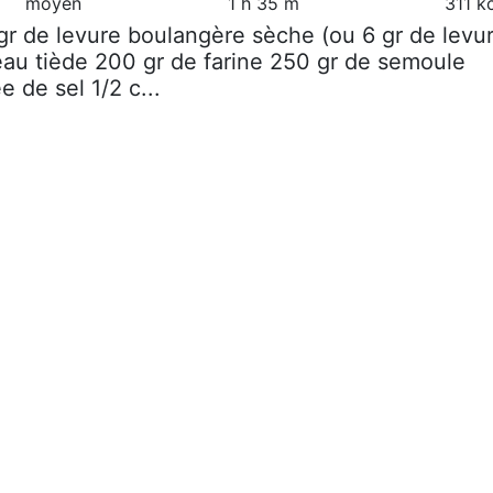
moyen
1 h 35 m
311 k
 gr de levure boulangère sèche (ou 6 gr de levu
'eau tiède 200 gr de farine 250 gr de semoule
e de sel 1/2 c...