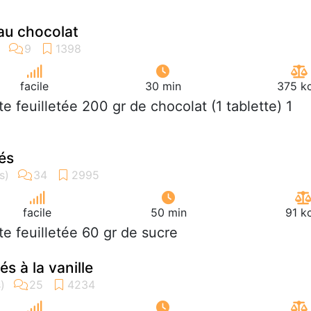
 au chocolat
facile
30 min
375 kc
âte feuilletée 200 gr de chocolat (1 tablette) 1
tés
facile
50 min
91 k
âte feuilletée 60 gr de sucre
és à la vanille