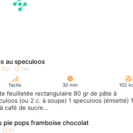
tés au speculoos
facile
30 min
102 k
âte feuilletée rectangulaire 80 gr de pâte à
culoos (ou 2 c. à soupe) 1 speculoos (émietté) 
 à café de sucre...
és pie pops framboise chocolat