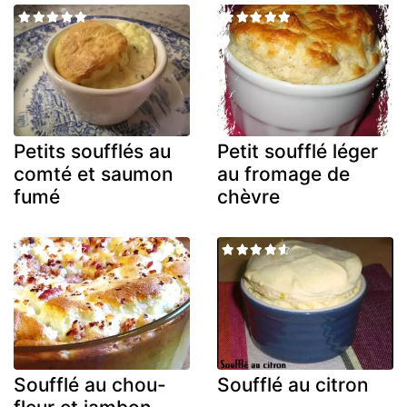
Petits soufflés au
Petit soufflé léger
comté et saumon
au fromage de
fumé
chèvre
Soufflé au chou-
Soufflé au citron