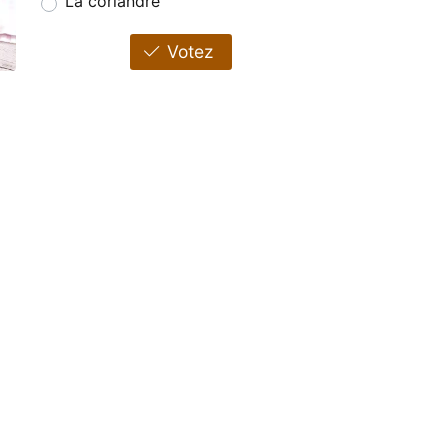
La coriandre
Votez