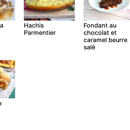
la
Hachis
Fondant au
Parmentier
chocolat et
caramel beurre
salé
x
e