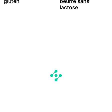
gluten
beurre sans
lactose