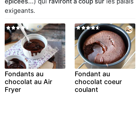
épicées...
) qui
raviront à coup sûr
les palais
exigeants.
Fondants au
Fondant au
chocolat au Air
chocolat coeur
Fryer
coulant