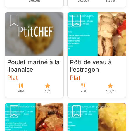
Dessert
Dessert
3.5 / 5
Poulet mariné à la
Rôti de veau à
libanaise
l'estragon
Plat
Plat
Plat
4 / 5
Plat
4.3 / 5