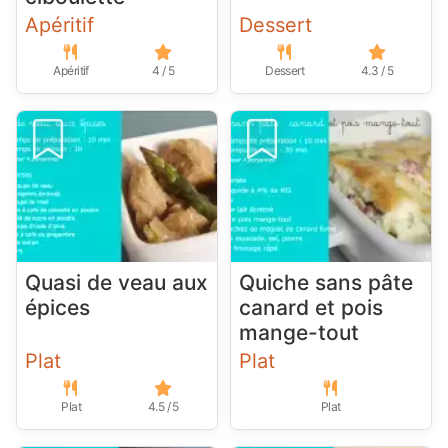
Apéritif
Dessert
Apéritif
4 / 5
Dessert
4.3 / 5
Quasi de veau aux
Quiche sans pâte
épices
canard et pois
mange-tout
Plat
Plat
Plat
4.5 / 5
Plat