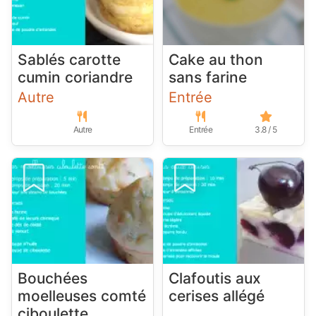
Sablés carotte
Cake au thon
cumin coriandre
sans farine
Autre
Entrée
Autre
Entrée
3.8 / 5
Bouchées
Clafoutis aux
moelleuses comté
cerises allégé
ciboulette