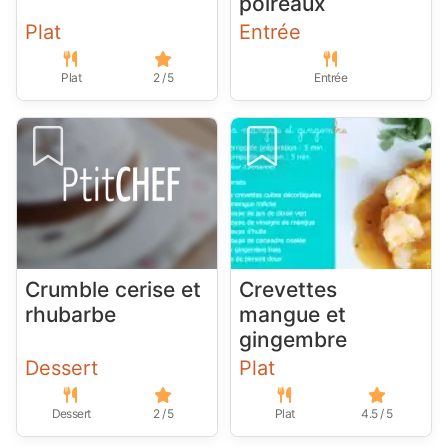
poireaux
Plat
Entrée
Plat
2 / 5
Entrée
Crumble cerise et
Crevettes
rhubarbe
mangue et
gingembre
Dessert
Plat
Dessert
2 / 5
Plat
4.5 / 5