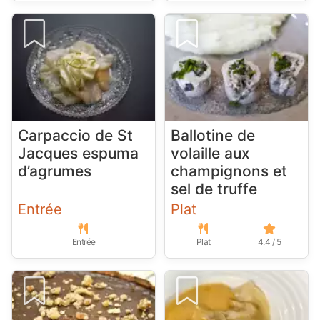
Carpaccio de St
Ballotine de
Jacques espuma
volaille aux
d’agrumes
champignons et
sel de truffe
Entrée
Plat
Entrée
Plat
4.4 / 5