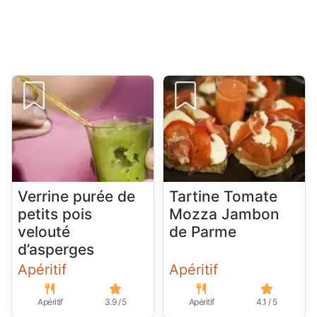
Verrine purée de
Tartine Tomate
petits pois
Mozza Jambon
velouté
de Parme
d’asperges
Apéritif
Apéritif
Apéritif
3.9 / 5
Apéritif
4.1 / 5