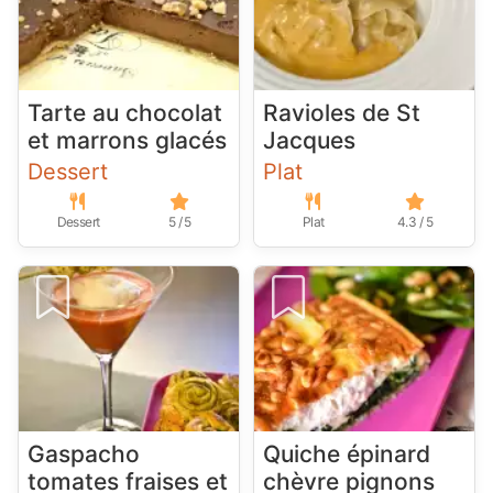
Tarte au chocolat
Ravioles de St
et marrons glacés
Jacques
Dessert
Plat
Dessert
5 / 5
Plat
4.3 / 5
Gaspacho
Quiche épinard
tomates fraises et
chèvre pignons