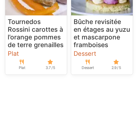
Tournedos
Bûche revisitée
Rossini carottes à
en étages au yuzu
l’orange pommes
et mascarpone
de terre grenailles
framboises
Plat
Dessert
Plat
3.7 / 5
Dessert
2.9 / 5