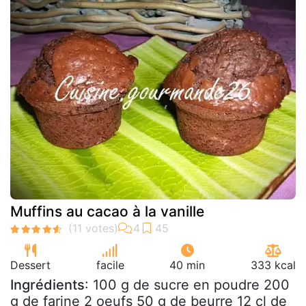
Muffins au cacao à la vanille
Dessert
facile
40 min
333 kcal
Ingrédients
: 100 g de sucre en poudre 200
g de farine 2 oeufs 50 g de beurre 12 cl de