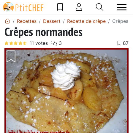
Recettes
Dessert
Recette de crêpe
Crêpes 
Crêpes normandes