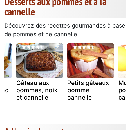
Desserts aux pommes et à la
cannelle
Découvrez des recettes gourmandes à base
de pommes et de cannelle
Gâteau aux
Petits gâteaux
Muf
anc
pommes, noix
pomme
pom
et cannelle
cannelle
can