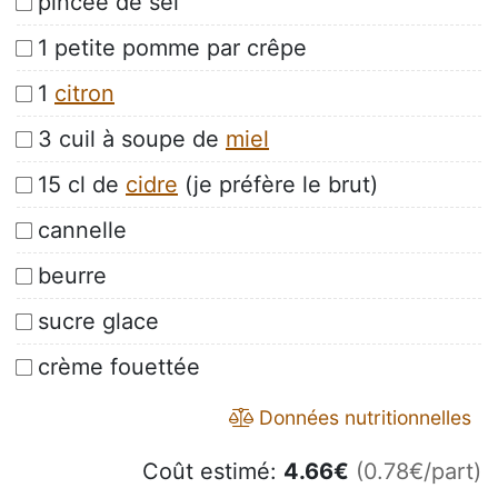
pincée de sel
1 petite pomme par crêpe
1
citron
3 cuil à soupe de
miel
15 cl de
cidre
(je préfère le brut)
cannelle
beurre
sucre glace
crème fouettée
Données nutritionnelles
Coût estimé:
4.66
€
(0.78€/part)