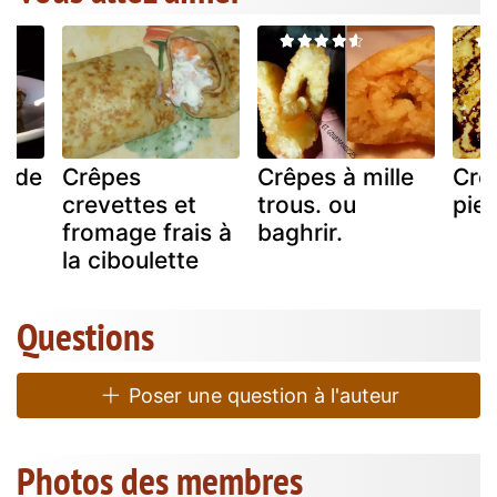
s de
Crêpes
Crêpes à mille
Crê
in
crevettes et
trous. ou
pie
fromage frais à
baghrir.
la ciboulette
Questions
Poser une question à l'auteur
Photos des membres