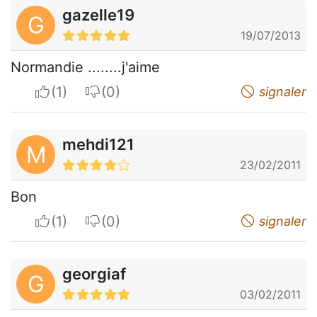
gazelle19
G
19/07/2013
Normandie ........j'aime
I apreciate
I do not appreciate
signaler
mehdi121
M
23/02/2011
Bon
I apreciate
I do not appreciate
signaler
georgiaf
G
03/02/2011