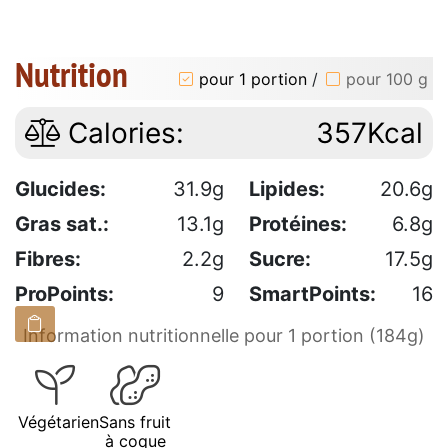
Nutrition
pour 1 portion
/
pour 100 g
Calories:
357Kcal
Glucides:
31.9g
Lipides:
20.6g
Gras sat.:
13.1g
Protéines:
6.8g
Fibres:
2.2g
Sucre:
17.5g
ProPoints:
9
SmartPoints:
16
Information nutritionnelle pour 1 portion (184g)
Végétarien
Sans fruit
à coque