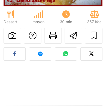
Dessert
moyen
30 min
357 Kcal
Poser une question
Imprimer cet
Envoyer
Publier votre photo de cet