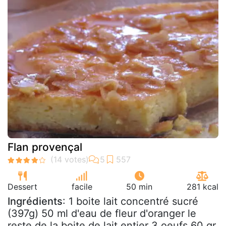
Flan provençal
Dessert
facile
50 min
281 kcal
Ingrédients
: 1 boite lait concentré sucré
(397g) 50 ml d'eau de fleur d'oranger le
reste de la boite de lait entier 3 oeufs 60 gr