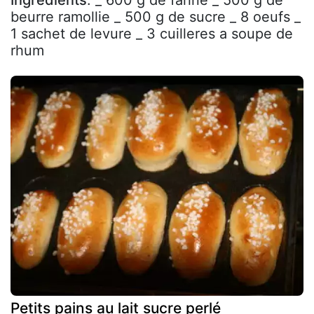
Ingrédients
: _ 600 g de farine _ 500 g de
beurre ramollie _ 500 g de sucre _ 8 oeufs _
1 sachet de levure _ 3 cuilleres a soupe de
rhum
Petits pains au lait sucre perlé