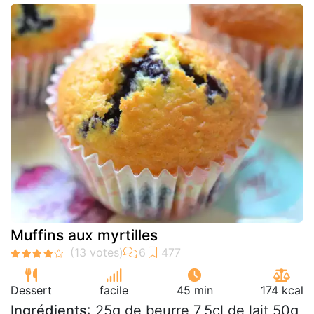
Muffins aux myrtilles
Dessert
facile
45 min
174 kcal
Ingrédients
: 25g de beurre 7,5cl de lait 50g