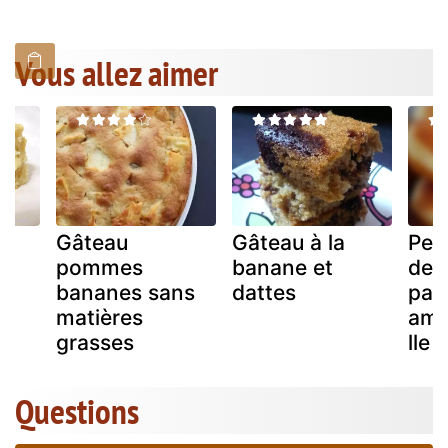
Vous allez aimer
Gâteau
Gâteau à la
Pet
ux
pommes
banane et
de l
bananes sans
dattes
pal
matières
ama
grasses
lle
Questions