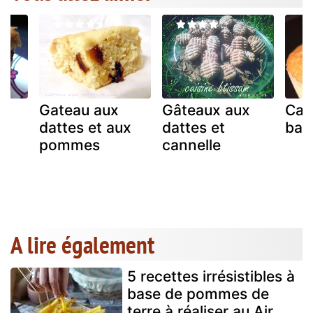
Gateau aux
Gâteaux aux
Cak
dattes et aux
dattes et
ban
pommes
cannelle
A lire également
5 recettes irrésistibles à
base de pommes de
terre à réaliser au Air