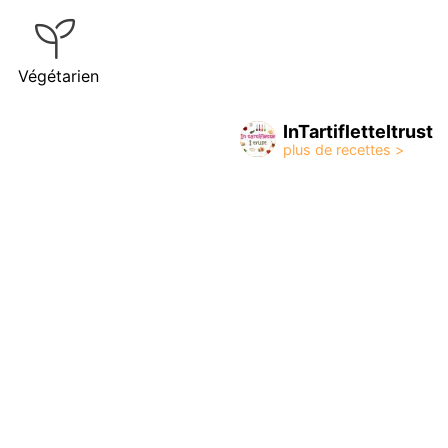
Végétarien
InTartifletteItrust