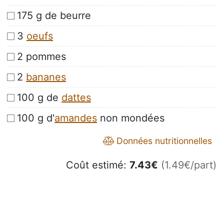
175 g de beurre
3
oeufs
2 pommes
2
bananes
100 g de
dattes
100 g d'
amandes
non mondées
Données nutritionnelles
Coût estimé:
7.43
€
(1.49€/part)