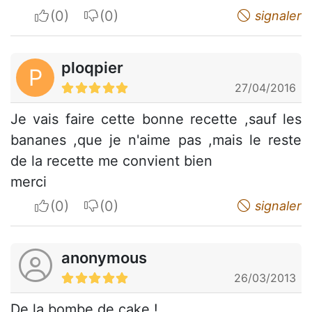
I apreciate
I do not appreciate
signaler
ploqpier
P
27/04/2016
Je vais faire cette bonne recette ,sauf les
bananes ,que je n'aime pas ,mais le reste
de la recette me convient bien
merci
I apreciate
I do not appreciate
signaler
anonymous
26/03/2013
De la bombe de cake !