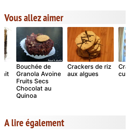
Vous allez aimer
Bouchée de
Crackers de riz
Cra
fait
Granola Avoine
aux algues
cum
Fruits Secs
Chocolat au
Quinoa
A lire également