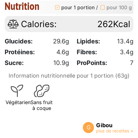
Nutrition
pour 1 portion
/
pour 100 g
Calories:
262Kcal
Glucides:
29.6g
Lipides:
13.4g
Protéines:
4.6g
Fibres:
3.4g
Sucre:
10.9g
ProPoints:
7
Information nutritionnelle pour 1 portion (63g)
Végétarien
Sans fruit
à coque
Gibou
G