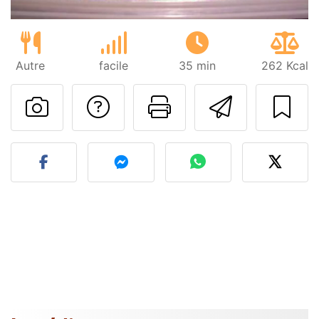
Autre
facile
35 min
262 Kcal
Poser une question
Imprimer cet
Envoyer
Publier votre photo de cet