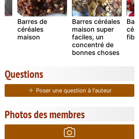
Barres de
Barres céréales
Bar
céréales
maison super
cér
maison
faciles, un
fibr
concentré de
bonnes choses
Questions
Poser une question à l'auteur
Photos des membres