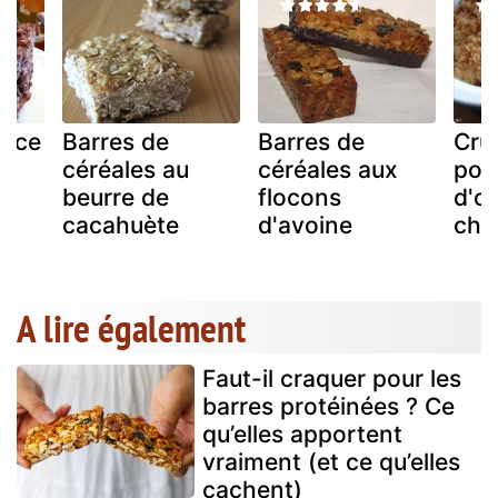
Rice
Barres de
Barres de
Cru
céréales au
céréales aux
poir
beurre de
flocons
d'o
cacahuète
d'avoine
cho
A lire également
Faut-il craquer pour les
barres protéinées ? Ce
qu’elles apportent
vraiment (et ce qu’elles
cachent)