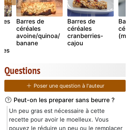
ales
Barres de
Barres de
Bar
er
céréales
céréales
céré
avoine/quinoa/
cranberries-
(mi
de
banane
cajou
ses
Questions
Poser une question à l'auteur
Peut-on les preparer sans beurre ?
Un peu gras est nécessaire à cette
recette pour avoir le moelleux. Vous
pouvez le réduire un peu ou le remplacer