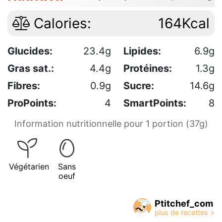
Calories:
164Kcal
Glucides:
23.4g
Lipides:
6.9g
Gras sat.:
4.4g
Protéines:
1.3g
Fibres:
0.9g
Sucre:
14.6g
ProPoints:
4
SmartPoints:
8
Information nutritionnelle pour 1 portion (37g)
Végétarien
Sans
oeuf
Ptitchef_com