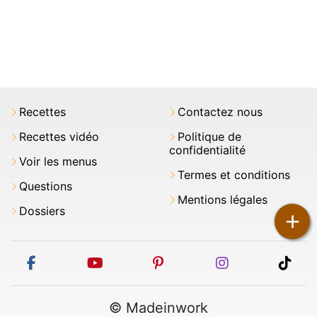
Recettes
Contactez nous
Recettes vidéo
Politique de
confidentialité
Voir les menus
Termes et conditions
Questions
Mentions légales
Dossiers
+
facebook
youtube
pinterest
instagram
tikt
© Madeinwork