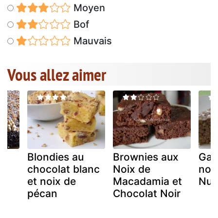
Moyen
Bof
Mauvais
Vous allez aimer
Blondies au
Brownies aux
Gat
ux
chocolat blanc
Noix de
noix
et noix de
Macadamia et
Nus
pécan
Chocolat Noir