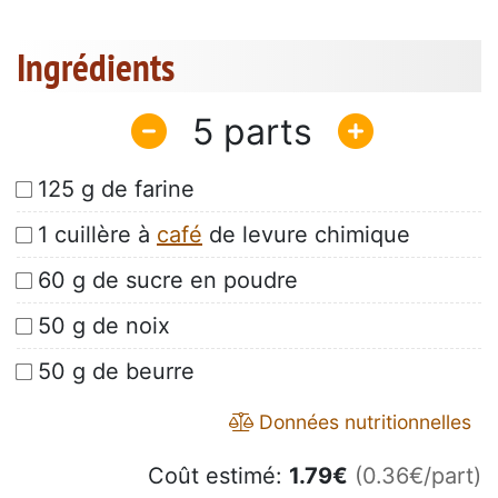
Ingrédients
5
125 g de farine
1 cuillère à
café
de levure chimique
60 g de sucre en poudre
50 g de noix
50 g de beurre
Données nutritionnelles
Coût estimé:
1.79
€
(0.36€/part)