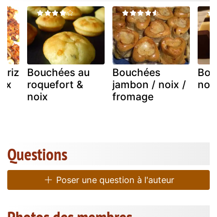
 riz
Bouchées au
Bouchées
Bou
oix
roquefort &
jambon / noix /
noi
noix
fromage
Questions
Poser une question à l'auteur