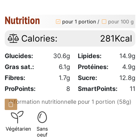
Nutrition
pour 1 portion
/
pour 100 g
Calories:
281Kcal
Glucides:
30.6g
Lipides:
14.9g
Gras sat.:
6.1g
Protéines:
4.9g
Fibres:
1.7g
Sucre:
12.8g
ProPoints:
8
SmartPoints:
11
Information nutritionnelle pour 1 portion (58g)
Végétarien
Sans
oeuf