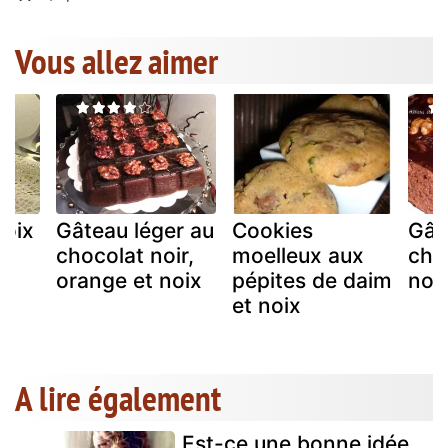
Vous allez aimer
noix
Gâteau léger au
Cookies
Gât
chocolat noir,
moelleux aux
cho
orange et noix
pépites de daim
noi
et noix
A lire également
Est-ce une bonne idée