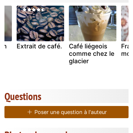
ain
Extrait de café.
Café liégeois
Fra
comme chez le
moc
glacier
Questions
Poser une question à l'auteur