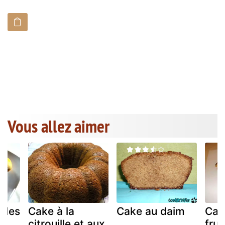
Vous allez aimer
fles
Cake à la
Cake au daim
Cak
citrouille et aux
frui