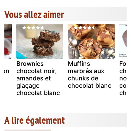
Vous allez aimer
Brownies
Muffins
Fon
çon
chocolat noir,
marbrés aux
cho
amandes et
chunks de
noi
glaçage
chocolat blanc
cou
chocolat blanc
cho
A lire également