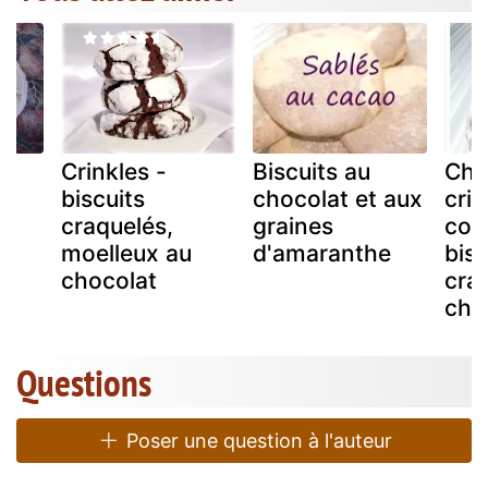
Crinkles -
Biscuits au
Cho
biscuits
chocolat et aux
crin
a
craquelés,
graines
coo
moelleux au
d'amaranthe
bisc
chocolat
cra
cho
Questions
Poser une question à l'auteur