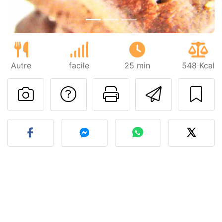
Autre
facile
25 min
548 Kcal
Poser une question
Imprimer cet
Envoyer
Publier votre photo de cet