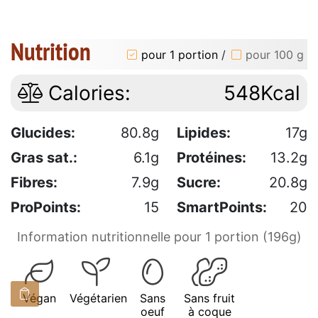
Nutrition
pour 1 portion
/
pour 100 g
Calories:
548Kcal
Glucides:
80.8g
Lipides:
17g
Gras sat.:
6.1g
Protéines:
13.2g
Fibres:
7.9g
Sucre:
20.8g
ProPoints:
15
SmartPoints:
20
Information nutritionnelle pour 1 portion (196g)
Végan
Végétarien
Sans
Sans fruit
oeuf
à coque