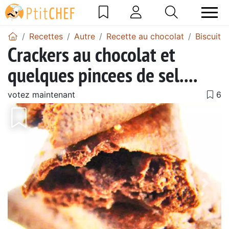
Recettes
Autre
Recette au chocolat
Biscuits
Crackers au chocolat et
quelques pincees de sel....
votez maintenant
Précédent
Suiv