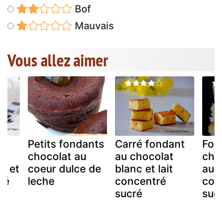
Bof
Mauvais
Vous allez aimer
Petits fondants
Carré fondant
Fon
u
chocolat au
au chocolat
cho
r et
coeur dulce de
blanc et lait
au l
ré
leche
concentré
con
sucré
suc