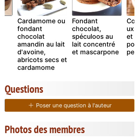
Cardamome ou
Fondant
Cou
fondant
chocolat,
ux 
chocolat
spéculoos au
et 
amandin au lait
lait concentré
pou
d'avoine,
et mascarpone
per
abricots secs et
cardamome
Questions
Poser une question à l'auteur
Photos des membres