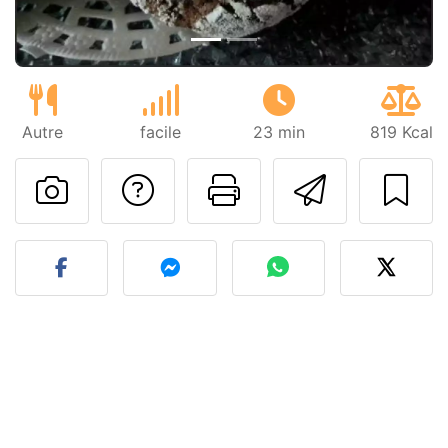
Autre
facile
23 min
819 Kcal
Poser une question
Imprimer cet
Envoyer
Publier votre photo de cet