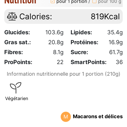
pour 1 portion
/
pour 100 g
Calories:
819Kcal
Glucides:
103.6g
Lipides:
35.4g
Gras sat.:
20.8g
Protéines:
16.9g
Fibres:
8.1g
Sucre:
61.7g
ProPoints:
22
SmartPoints:
36
Information nutritionnelle pour 1 portion (210g)
Végétarien
Macarons et délices
M