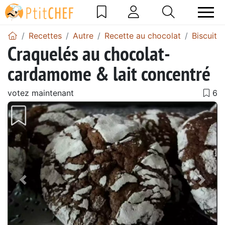
Recettes
Autre
Recette au chocolat
Biscuits
Craquelés au chocolat-
cardamome & lait concentré
votez maintenant
Précédent
Suiv