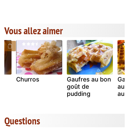
Vous allez aimer
Churros
Gaufres au bon
Gau
goût de
au 
pudding
au 
Questions