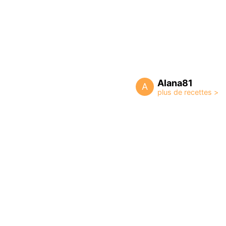
Alana81
A