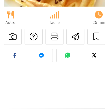
Autre
facile
25 min
Poser une question
Imprimer cet
Envoyer
Publier votre photo de cet