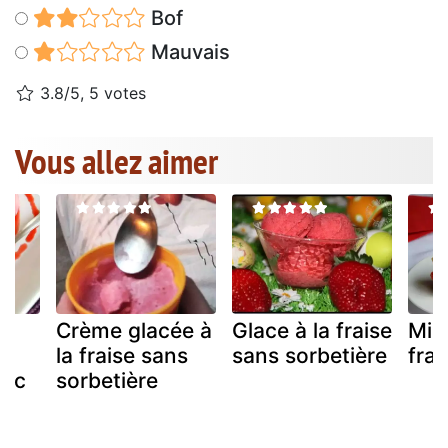
Bof
Mauvais
3.8/5, 5 votes
Vous allez aimer
Crème glacée à
Glace à la fraise
Mill
la fraise sans
sans sorbetière
frai
anc
sorbetière