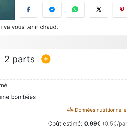
ui va vous tenir chaud.
2
émé
peine bombées
Données nutritionnelle
Coût estimé:
0.99
€
(0.5€/par