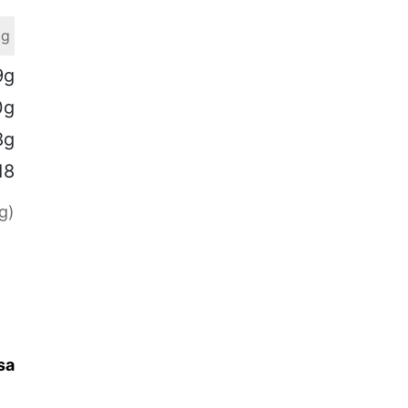
 g
9g
0g
8g
18
g)
sa