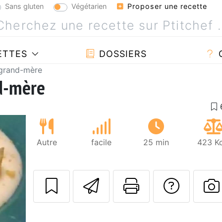
Sans gluten
Végétarien
Proposer une recette
ETTES
DOSSIERS
 grand-mère
nd-mère
Autre
facile
25 min
423 Kc
Envoyer cette r
Imprimer c
Poser
P