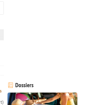
Dossiers
s
t)