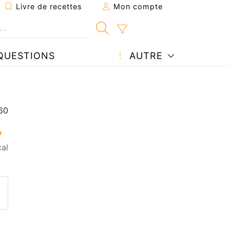
Livre de recettes
Mon compte
QUESTIONS
AUTRE
al
ecette à un ami
ette page
 une question à l'auteur
ublier votre photo de cette r