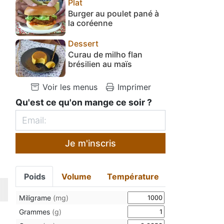
Plat
Burger au poulet pané à
la coréenne
Dessert
Curau de milho flan
brésilien au maïs
Voir les menus
Imprimer
Qu'est ce qu'on mange ce soir ?
Je m'inscris
Poids
Volume
Température
Miligrame
(mg)
Grammes
(g)