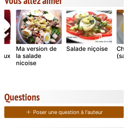
Vous allez aimer
Ma version de
Salade niçoise
Cha
 aux
la salade
(sal
nicoise
Questions
Poser une question à l'auteur