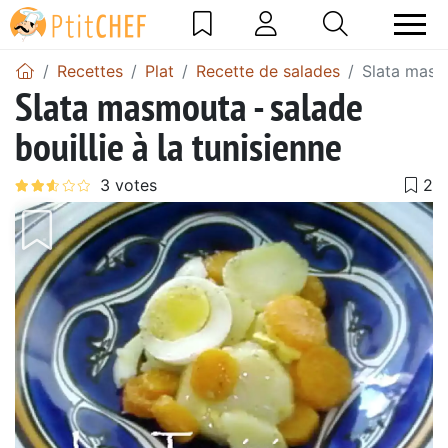
Recettes
Plat
Recette de salades
Slata masmo
Slata masmouta - salade
bouillie à la tunisienne