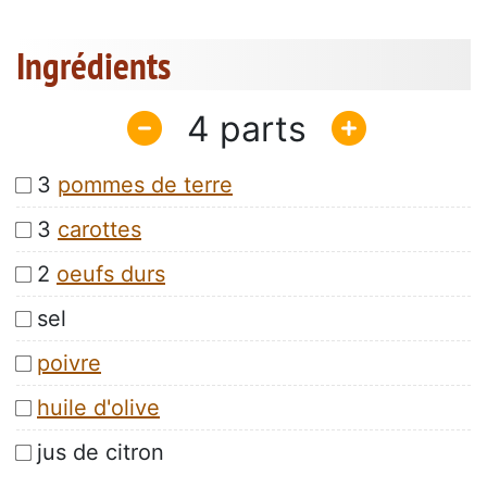
Ingrédients
4
3
pommes de terre
3
carottes
2
oeufs durs
sel
poivre
huile d'olive
jus de citron