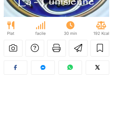
Plat
facile
30 min
192 Kcal
Poser une question
Imprimer cet
Envoyer
Publier votre photo de cet