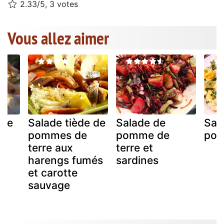
2.33/5, 3 votes
Vous allez aimer
ade
Salade tiède de
Salade de
Sala
pommes de
pomme de
pol
terre aux
terre et
harengs fumés
sardines
et carotte
sauvage