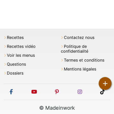
Recettes
Contactez nous
Recettes vidéo
Politique de
confidentialité
Voir les menus
Termes et conditions
Questions
Mentions légales
Dossiers
+
facebook
youtube
pinterest
instagram
tikt
© Madeinwork