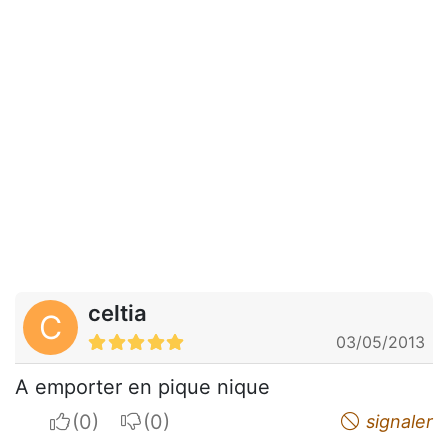
celtia
C
03/05/2013
A emporter en pique nique
I apreciate
I do not appreciate
signaler