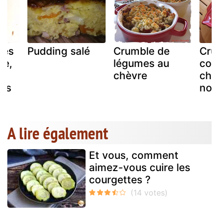
ées
Pudding salé
Crumble de
Cru
te,
légumes au
cou
chèvre
chè
més
noi
A lire également
Et vous, comment
aimez-vous cuire les
courgettes ?