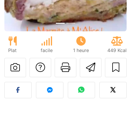
Plat
facile
1 heure
449 Kcal
Poser une question
Imprimer cet
Envoyer
Publier votre photo de cet