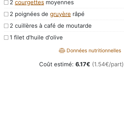
2
courgettes
moyennes
2 poignées de
gruyère
râpé
2 cuillères à café de moutarde
1 filet d'huile d'olive
Données nutritionnelles
Coût estimé:
6.17
€
(1.54€/part)