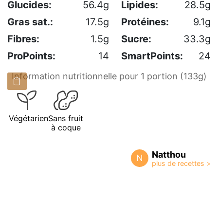
Glucides:
56.4g
Lipides:
28.5g
Gras sat.:
17.5g
Protéines:
9.1g
Fibres:
1.5g
Sucre:
33.3g
ProPoints:
14
SmartPoints:
24
Information nutritionnelle pour 1 portion (133g)
Végétarien
Sans fruit
à coque
Natthou
N