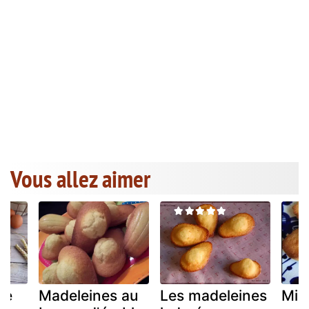
Vous allez aimer
le
Madeleines au
Les madeleines
Min