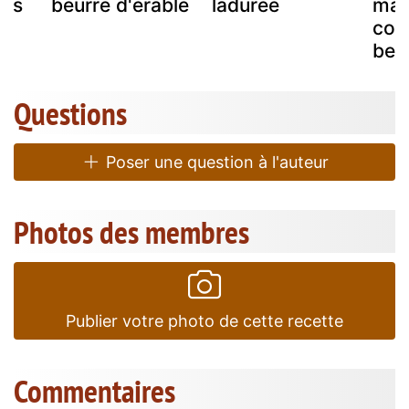
nes
beurre d'érable
ladurée
mad
com
beu
Questions
Poser une question à l'auteur
Photos des membres
Publier votre photo de cette recette
Commentaires