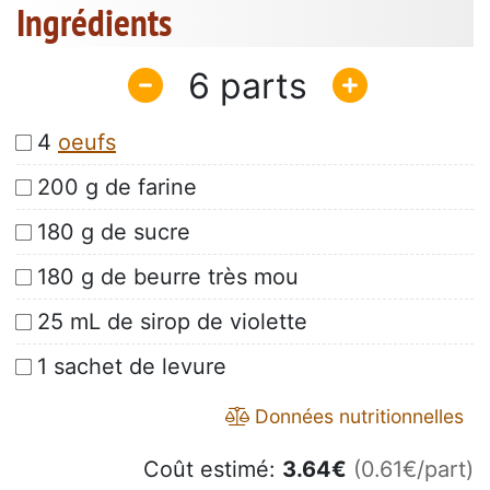
Ingrédients
6
4
oeufs
200 g de farine
180 g de sucre
180 g de beurre très mou
25 mL de sirop de violette
1 sachet de levure
Données nutritionnelles
Coût estimé:
3.64
€
(0.61€/part)