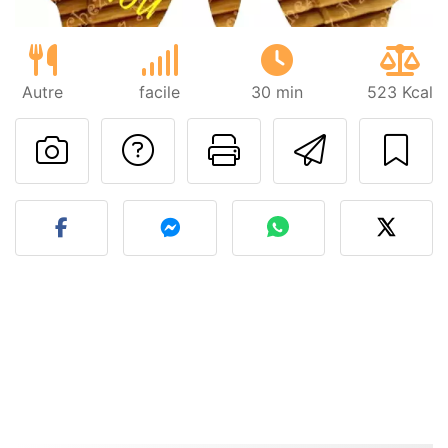
Autre
facile
30 min
523 Kcal
Poser une question
Imprimer cet
Envoyer
Publier votre photo de cet