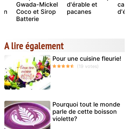
Gwada-Mickel
d'érable et
cac
ron
Coco et Sirop
pacanes
d'ér
Batterie
A lire également
Pour une cuisine fleurie!
Pourquoi tout le monde
parle de cette boisson
violette?