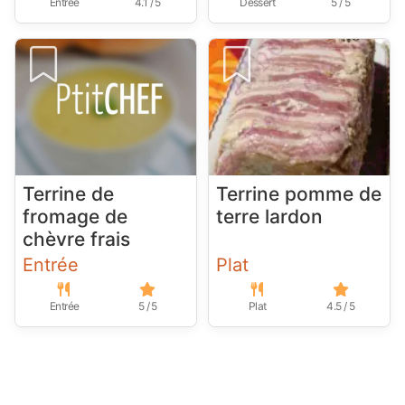
Entrée
4.1 / 5
Dessert
5 / 5
Terrine de
Terrine pomme de
fromage de
terre lardon
chèvre frais
Entrée
Plat
Entrée
5 / 5
Plat
4.5 / 5