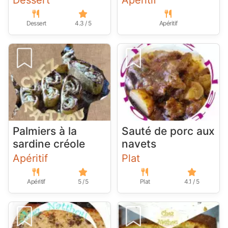
Dessert
Apéritif
Dessert
4.3 / 5
Apéritif
Palmiers à la
Sauté de porc aux
sardine créole
navets
Apéritif
Plat
Apéritif
5 / 5
Plat
4.1 / 5