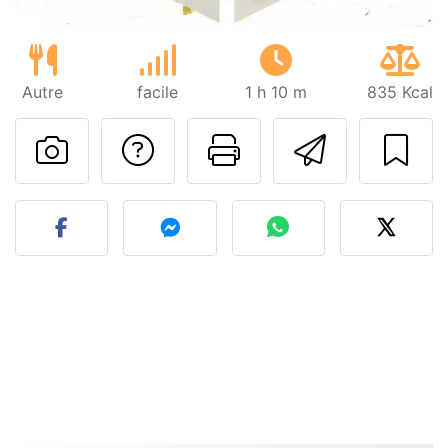
Autre
facile
1 h 10 m
835 Kcal
Poser une question
Imprimer cet
Envoyer
Publier votre photo de cet