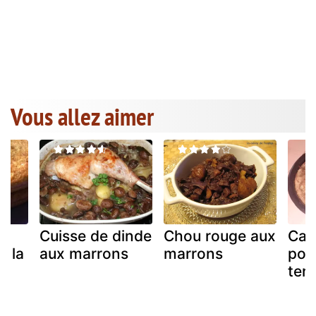
Vous allez aimer
Cuisse de dinde
Chou rouge aux
Cak
à la
aux marrons
marrons
pom
ter
n