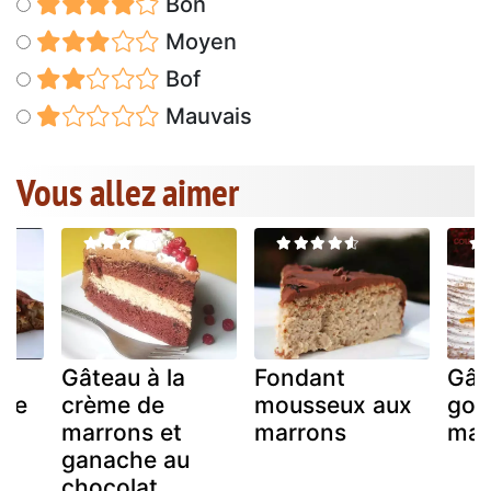
Bon
Moyen
Bof
Mauvais
Vous allez aimer
Gâteau à la
Fondant
Gât
me
crème de
mousseux aux
gou
marrons et
marrons
mar
ganache au
chocolat