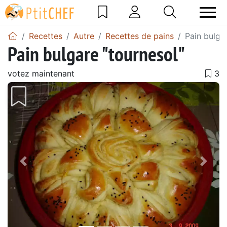
Recettes
Autre
Recettes de pains
Pain bulga
Pain bulgare "tournesol"
votez maintenant
Précédent
Suiv