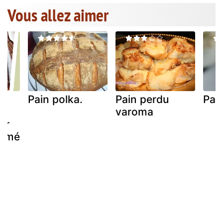
Vous allez aimer
Pain polka.
Pain perdu
Pain
varoma
er
fumé