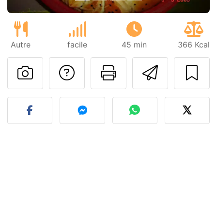
Autre
facile
45 min
366 Kcal
Poser une question
Imprimer cet
Envoyer
Publier votre photo de cet