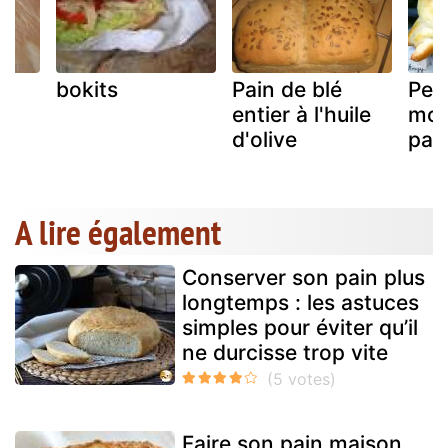
bokits
Pain de blé
Peti
entier à l'huile
moi
d'olive
pain
A lire également
Conserver son pain plus
longtemps : les astuces
simples pour éviter qu’il
ne durcisse trop vite
Faire son pain maison