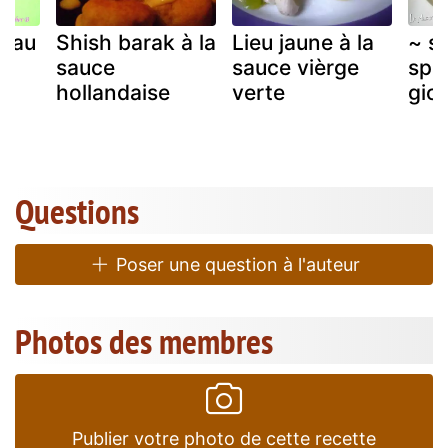
e au
Shish barak à la
Lieu jaune à la
~ s
sauce
sauce vièrge
spa
hollandaise
verte
gio
Questions
Poser une question à l'auteur
Photos des membres
Publier votre photo de cette recette