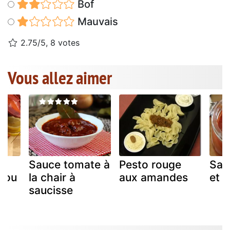
Bof
Mauvais
2.75/5, 8 votes
Vous allez aimer
Sauce tomate à
Pesto rouge
Sau
e ou
la chair à
aux amandes
et 
saucisse