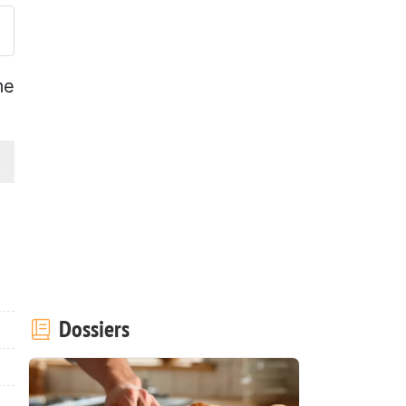
me
Dossiers