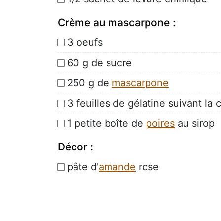
Crème au mascarpone :
3 oeufs
60 g de sucre
250 g de
mascarpone
3 feuilles de gélatine suivant la
1 petite boîte de
poires
au sirop
Décor :
pâte d'
amande
rose