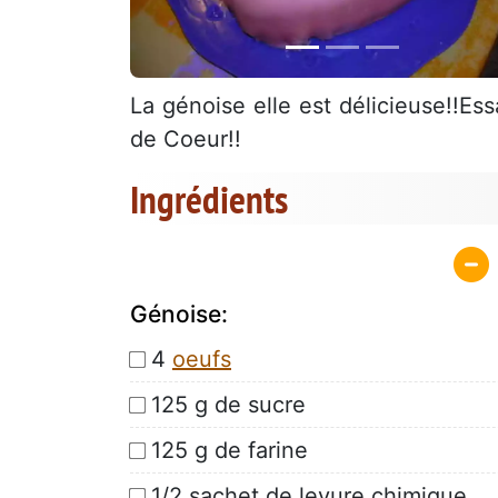
La génoise elle est délicieuse!!E
de Coeur!!
Ingrédients
Génoise:
4
oeufs
125 g de sucre
125 g de farine
1/2 sachet de levure chimique