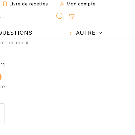
Livre de recettes
Mon compte
QUESTIONS
AUTRE
rme de coeur
ure
ecette à un ami
ette page
 une question à l'auteur
ublier votre photo de cette r