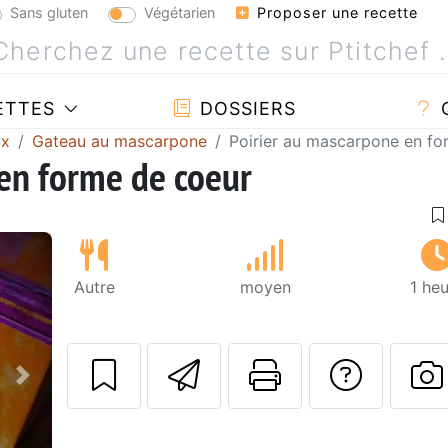
Sans gluten
Végétarien
Proposer une recette
ETTES
DOSSIERS
ux
Gateau au mascarpone
Poirier au mascarpone en fo
en forme de coeur
Autre
moyen
1 he
Envoyer cette r
Imprimer c
Poser
Suivant
P