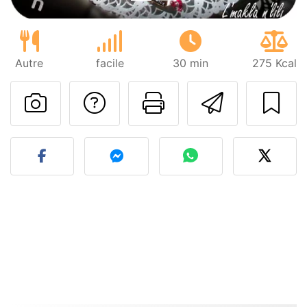
Autre
facile
30 min
275 Kcal
Poser une question
Imprimer cet
Envoyer
Publier votre photo de cet