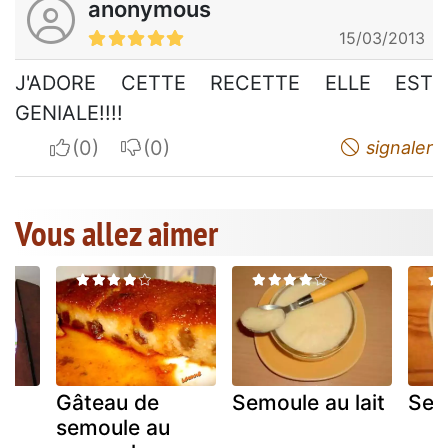
anonymous
15/03/2013
J'ADORE CETTE RECETTE ELLE EST
GENIALE!!!!
I apreciate
I do not appreciate
signaler
Vous allez aimer
Gâteau de
Semoule au lait
Sem
x
semoule au