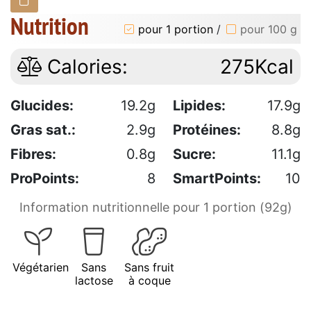
Nutrition
pour 1 portion
/
pour 100 g
Calories:
275Kcal
Glucides:
19.2g
Lipides:
17.9g
Gras sat.:
2.9g
Protéines:
8.8g
Fibres:
0.8g
Sucre:
11.1g
ProPoints:
8
SmartPoints:
10
Information nutritionnelle pour 1 portion (92g)
Végétarien
Sans
Sans fruit
lactose
à coque