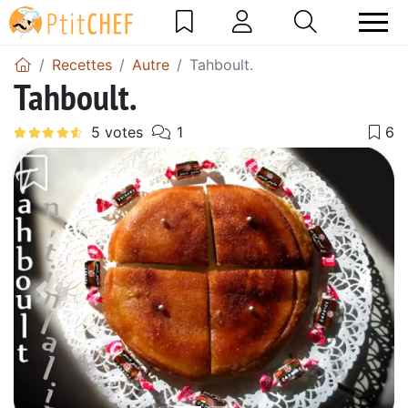
Recettes
Autre
Tahboult.
Tahboult.
Précédent
Suiv