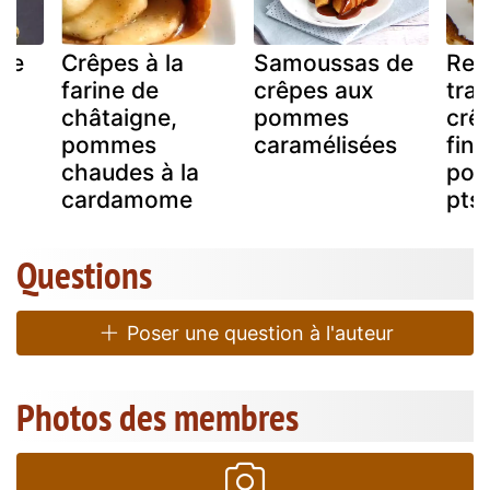
sse
Crêpes à la
Samoussas de
Rec
s
farine de
crêpes aux
tra
es
châtaigne,
pommes
crê
m
pommes
caramélisées
fin
chaudes à la
pom
cardamome
pts
Questions
Poser une question à l'auteur
Photos des membres