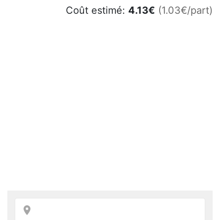
Coût estimé:
4.13
€
(1.03€/part)