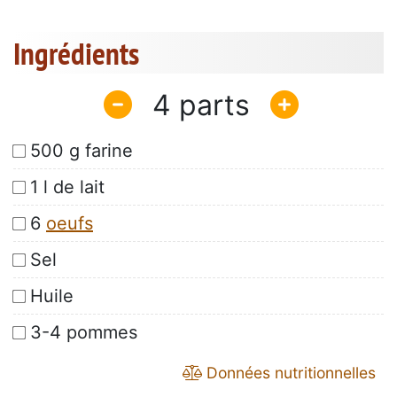
Ingrédients
4
500 g farine
1 l de lait
6
oeufs
Sel
Huile
3-4 pommes
Données nutritionnelles