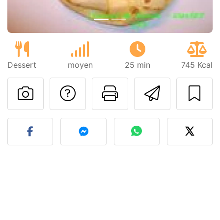
Dessert
moyen
25 min
745 Kcal
Poser une question
Imprimer cet
Envoyer
Publier votre photo de cet