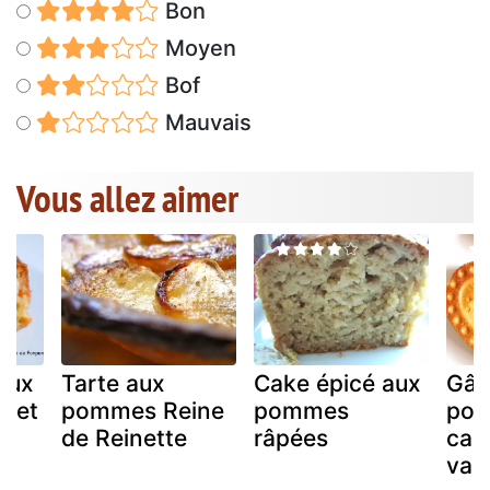
Bon
Moyen
Bof
Mauvais
Vous allez aimer
eux
Tarte aux
Cake épicé aux
Gât
 et
pommes Reine
pommes
pom
de Reinette
râpées
cann
vani