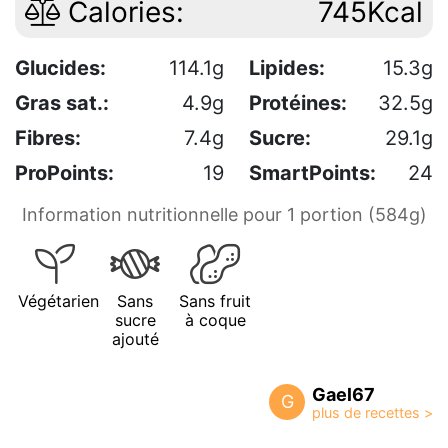
Calories:
745Kcal
Glucides:
114.1g
Lipides:
15.3g
Gras sat.:
4.9g
Protéines:
32.5g
Fibres:
7.4g
Sucre:
29.1g
ProPoints:
19
SmartPoints:
24
Information nutritionnelle pour 1 portion (584g)
Végétarien
Sans
Sans fruit
sucre
à coque
ajouté
Gael67
G