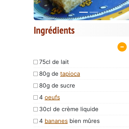
Ingrédients
75cl de lait
80g de
tapioca
80g de sucre
4
oeufs
30cl de crème liquide
4
bananes
bien mûres