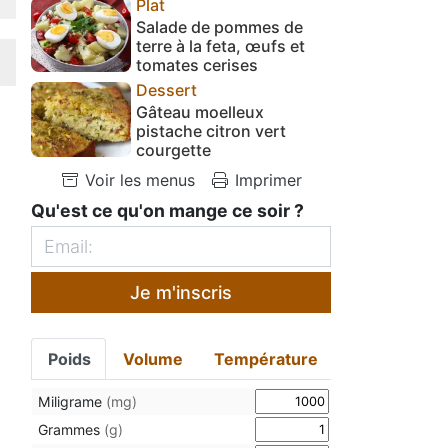
Plat
Salade de pommes de
terre à la feta, œufs et
tomates cerises
Dessert
Gâteau moelleux
pistache citron vert
courgette
Voir les menus
Imprimer
Qu'est ce qu'on mange ce soir ?
Je m'inscris
Poids
Volume
Température
Miligrame
(mg)
Grammes
(g)