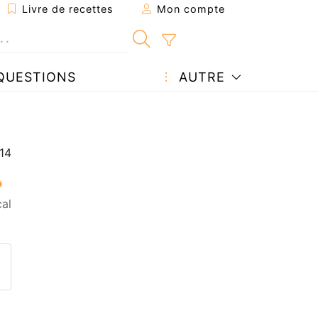
Livre de recettes
Mon compte
QUESTIONS
AUTRE
a
al
ecette à un ami
ette page
 une question à l'auteur
ublier votre photo de cette r