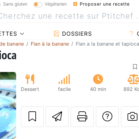
Sans gluten
Végétarien
Proposer une recette
ETTES
DOSSIERS
 de banane
Flan à la banane
Flan a la banane et tapioc
ioca
Dessert
facile
40 min
892 Kc
Envoyer cette r
Imprimer c
Poser
Suivant
P