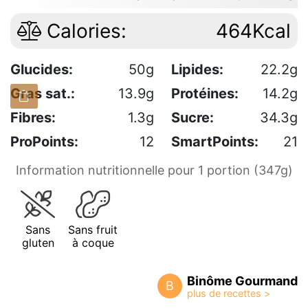
Calories:
464Kcal
Glucides:
50g
Lipides:
22.2g
Gras sat.:
13.9g
Protéines:
14.2g
Fibres:
1.3g
Sucre:
34.3g
ProPoints:
12
SmartPoints:
21
Information nutritionnelle pour 1 portion (347g)
Sans
Sans fruit
gluten
à coque
Binôme Gourmand
B