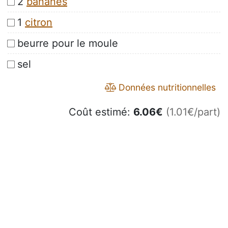
2
bananes
1
citron
beurre pour le moule
sel
Données nutritionnelles
Coût estimé:
6.06
€
(1.01€/part)