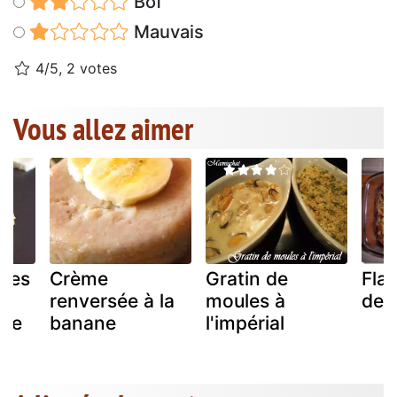
Bof
Mauvais
4/5, 2 votes
Vous allez aimer
 des
Crème
Gratin de
Flan
renversée à la
moules à
de 
ane
banane
l'impérial