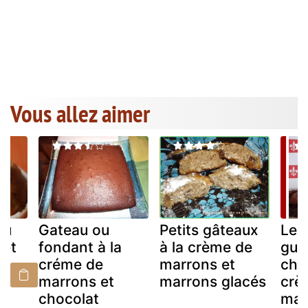
Vous allez aimer
au
Gateau ou
Petits gâteaux
Le 
 et
fondant à la
à la crème de
gus
créme de
marrons et
cho
marrons et
marrons glacés
crè
chocolat
mar