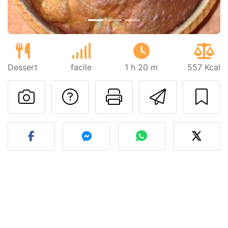
Dessert
facile
1 h 20 m
557 Kcal
Poser une question
Imprimer cet
Envoyer
Publier votre photo de cet