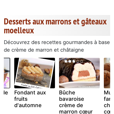
Desserts aux marrons et gâteaux
moelleux
Découvrez des recettes gourmandes à base
de crème de marron et châtaigne
 de
Fondant aux
Bûche
Muff
fruits
bavaroise
fari
d'automne
crème de
châ
marron cœur
cœu