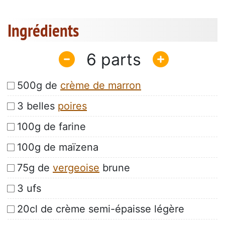
Ingrédients
6
500g de
crème de marron
3 belles
poires
100g de farine
100g de maïzena
75g de
vergeoise
brune
3 ufs
20cl de crème semi-épaisse légère