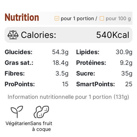
Nutrition
pour 1 portion
/
pour 100 g
Calories:
540Kcal
Glucides:
54.3g
Lipides:
30.9g
Gras sat.:
18.4g
Protéines:
9.2g
Fibres:
3.5g
Sucre:
35g
ProPoints:
15
SmartPoints:
25
Information nutritionnelle pour 1 portion (131g)
Végétarien
Sans fruit
à coque