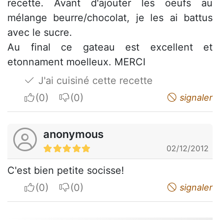
recette. Avant d'ajouter les oeufs au
mélange beurre/chocolat, je les ai battus
avec le sucre.
Au final ce gateau est excellent et
etonnament moelleux. MERCI
J'ai cuisiné cette recette
I apreciate
I do not appreciate
signaler
anonymous
02/12/2012
C'est bien petite socisse!
I apreciate
I do not appreciate
signaler