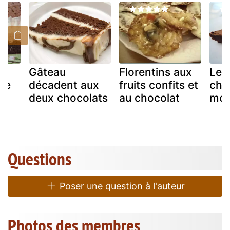
Gâteau
Florentins aux
Le 
ire
décadent aux
fruits confits et
cho
deux chocolats
au chocolat
mon
e
Questions
Poser une question à l'auteur
Photos des membres