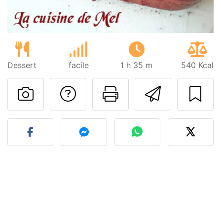
Dessert
facile
1 h 35 m
540 Kcal
Poser une question
Imprimer cet
Envoyer
Publier votre photo de cet