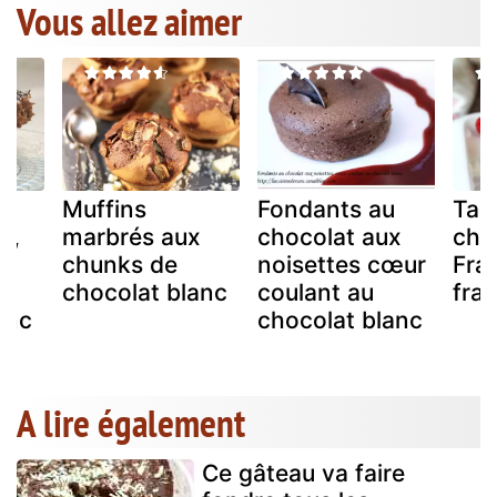
Vous allez aimer
Muffins
Fondants au
Tab
r,
marbrés aux
chocolat aux
cho
chunks de
noisettes cœur
Fra
chocolat blanc
coulant au
fra
anc
chocolat blanc
A lire également
Ce gâteau va faire