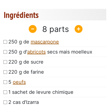
Ingrédients
8
250 g de
mascarpone
250 g d'
abricots
secs mais moelleux
220 g de sucre
220 g de farine
5
oeufs
1 sachet de levure chimique
2 cas d'Izarra