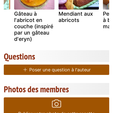
Gâteau à
Mendiant aux
Pet
x
l'abricot en
abricots
à b
couche (inspiré
mas
par un gâteau
d'eryn)
Questions
Poser une question à l'auteur
Photos des membres