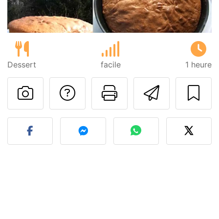
Dessert
facile
1 heure
Poser une question
Imprimer cet
Envoyer
Publier votre photo de cet