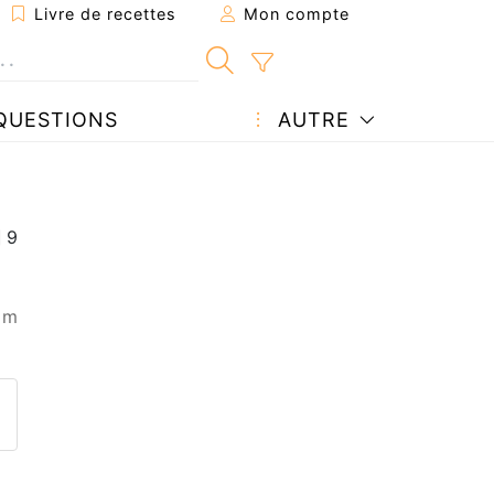
Livre de recettes
Mon compte
QUESTIONS
AUTRE
 m
ecette à un ami
ette page
 une question à l'auteur
ublier votre photo de cette r