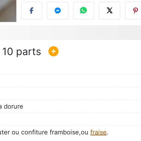
10
a dorure
uter ou confiture framboise,ou
fraise
.