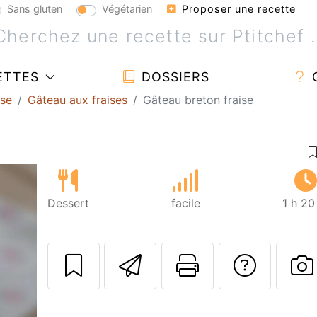
Sans gluten
Végétarien
Proposer une recette
ETTES
DOSSIERS
ise
Gâteau aux fraises
Gâteau breton fraise
Dessert
facile
1 h 20
Envoyer cette r
Imprimer c
Poser
P