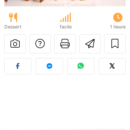
Dessert
facile
1 heure
Poser une question
Imprimer cet
Envoyer
Publier votre photo de cet