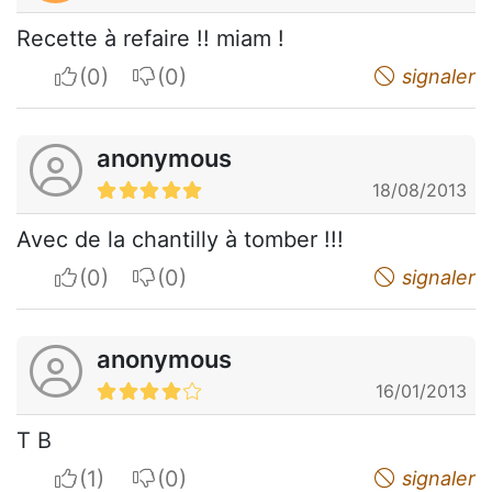
Recette à refaire !! miam !
I apreciate
I do not appreciate
signaler
anonymous
18/08/2013
Avec de la chantilly à tomber !!!
I apreciate
I do not appreciate
signaler
anonymous
16/01/2013
T B
I apreciate
I do not appreciate
signaler