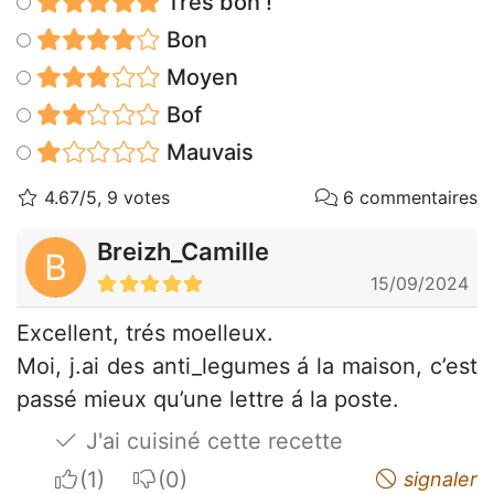
Très bon !
Bon
Moyen
Bof
Mauvais
4.67/5, 9 votes
6 commentaires
Breizh_Camille
B
15/09/2024
Excellent, trés moelleux.
Moi, j.ai des anti_legumes á la maison, c’est
passé mieux qu’une lettre á la poste.
J'ai cuisiné cette recette
I apreciate
I do not appreciate
signaler