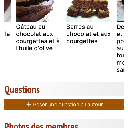
Gâteau au
Barres au
Des
à la
chocolat aux
chocolat et aux
et 
courgettes et à
courgettes
pou
l'huile d'olive
au 
fon
moe
san
Questions
Poser une question à l'auteur
Photos des membres