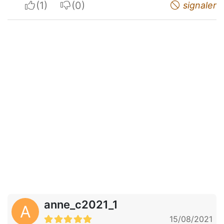
I apreciate
I do not appreciate
signaler
anne_c2021_1
A
15/08/2021