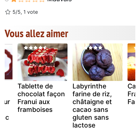
5/5, 1 vote
Vous allez aimer
u
Tablette de
Labyrinthe
Cak
x
chocolat façon
farine de riz,
Fra
œur
Franui aux
châtaigne et
Fari
framboises
cacao sans
anc
gluten sans
lactose