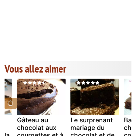
Vous allez aimer
Gâteau au
Le surprenant
Bar
chocolat aux
mariage du
cho
e la
courgettes et à
chocolat et de
cou