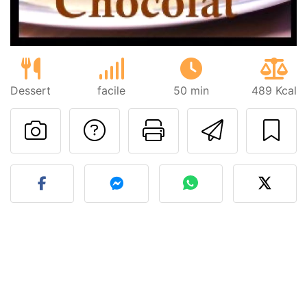
Dessert
facile
50 min
489 Kcal
Poser une question
Imprimer cet
Envoyer
Publier votre photo de cet