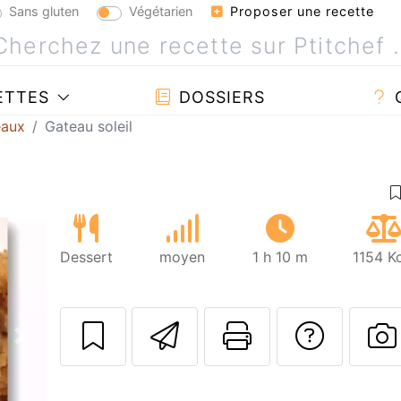
Sans gluten
Végétarien
Proposer une recette
ETTES
DOSSIERS
eaux
Gateau soleil
Dessert
moyen
1 h 10 m
1154 K
Envoyer cette r
Imprimer c
Poser
Suivant
P