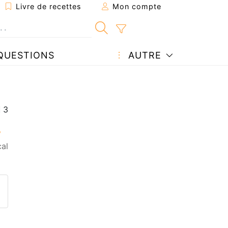
Livre de recettes
Mon compte
QUESTIONS
AUTRE
cal
ecette à un ami
ette page
 une question à l'auteur
ublier votre photo de cette r