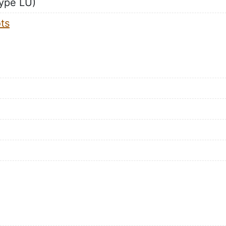
type LU)
ots