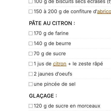
100 g de biscuits secs écrasés (
150 à 200 g de confiture d'
abric
PÂTE AU CITRON :
170 g de farine
140 g de beurre
70 g de sucre
1 jus de
citron
+ le zeste râpé
2 jaunes d'oeufs
une pincée de sel
GLAÇAGE :
120 g de sucre en morceaux