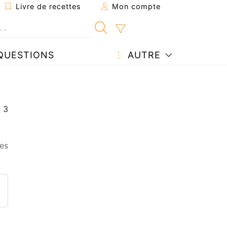
Livre de recettes
Mon compte
QUESTIONS
AUTRE
es
ecette à un ami
ette page
 une question à l'auteur
ublier votre photo de cette r