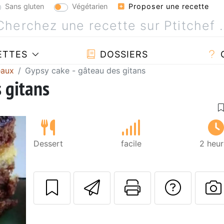
Sans gluten
Végétarien
Proposer une recette
ETTES
DOSSIERS
eaux
Gypsy cake - gâteau des gitans
 gitans
Dessert
facile
2 heur
Envoyer cette r
Imprimer c
Poser
P