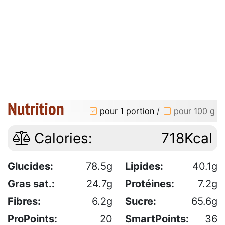
Nutrition
pour 1 portion
/
pour 100 g
Calories:
718Kcal
Glucides:
78.5g
Lipides:
40.1g
Gras sat.:
24.7g
Protéines:
7.2g
Fibres:
6.2g
Sucre:
65.6g
ProPoints:
20
SmartPoints:
36