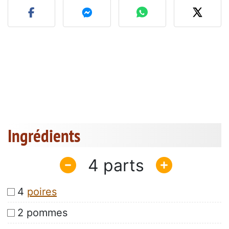
Ingrédients
4
4
poires
2 pommes