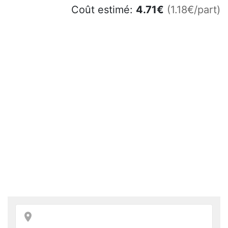
Coût estimé:
4.71
€
(1.18€/part)