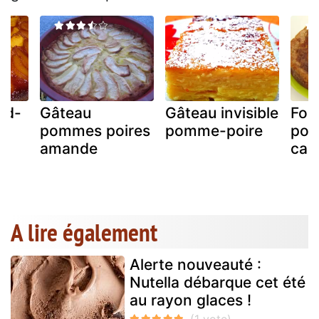
nd-
Gâteau
Gâteau invisible
Fon
pommes poires
pomme-poire
pom
amande
car
A lire également
Alerte nouveauté :
Nutella débarque cet été
au rayon glaces !