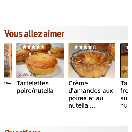
Vous allez aimer
oire-
Tartelettes
Crème
Tar
poire/nutella
d'amandes aux
fro
poires et au
aux
nutella ...
nute