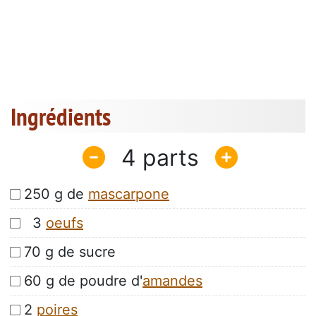
Ingrédients
4
250 g de
mascarpone
3
oeufs
70 g de sucre
60 g de poudre d'
amandes
2
poires