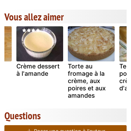
Vous allez aimer
Crème dessert
Torte au
Ter
-
à l'amande
fromage à la
poir
le
crème, aux
crè
poires et aux
d'a
amandes
Questions