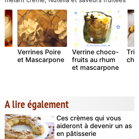
mêlant crème, Nutella et saveurs fruitées
Verrines Poire
Verrine choco-
Trif
e
et Mascarpone
fruits au rhum
cho
t
et mascarpone
A lire également
Ces crèmes qui vous
aideront à devenir un as
en pâtisserie