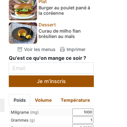
Plat
Burger au poulet pané à
la coréenne
Dessert
Curau de milho flan
brésilien au maïs
Voir les menus
Imprimer
Qu'est ce qu'on mange ce soir ?
Je m'inscris
Poids
Volume
Température
Miligrame
(mg)
Grammes
(g)