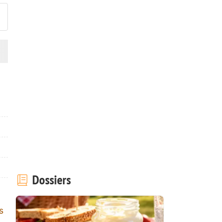
Dossiers
s