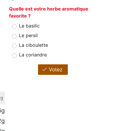
Quelle est votre herbe aromatique
favorite ?
Le basilic
Le persil
La ciboulette
La coriandre
Votez
 g
6g
2g
2g