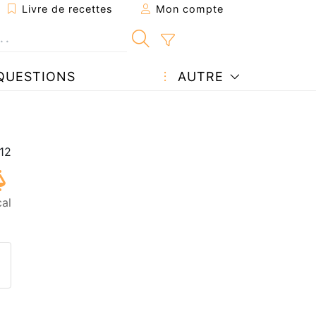
Livre de recettes
Mon compte
QUESTIONS
AUTRE
al
ecette à un ami
ette page
 une question à l'auteur
ublier votre photo de cette r