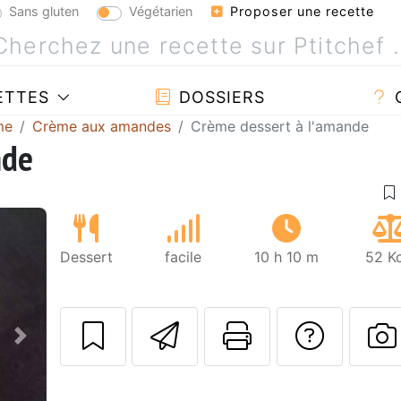
Sans gluten
Végétarien
Proposer une recette
ETTES
DOSSIERS
me
Crème aux amandes
Crème dessert à l'amande
nde
Dessert
facile
10 h 10 m
52 Kc
Envoyer cette r
Imprimer c
Poser
Suivant
P