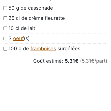
50 g de cassonade
25 cl de crème fleurette
10 cl de lait
3
oeuf
(s)
100 g de
framboises
surgélées
Coût estimé:
5.31
€
(5.31€/part)