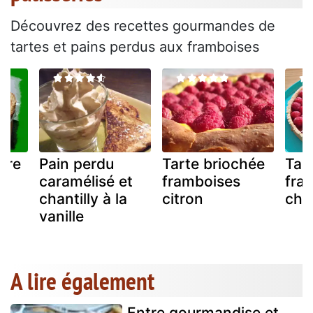
Découvrez des recettes gourmandes de
tartes et pains perdus aux framboises
ière
Pain perdu
Tarte briochée
Tar
caramélisé et
framboises
fra
chantilly à la
citron
cho
vanille
A lire également
Entre gourmandise et