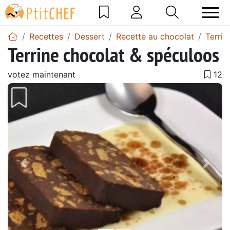
Recettes
Dessert
Recette au chocolat
Terrin
Terrine chocolat & spéculoos
votez maintenant
Précédent
Suiv