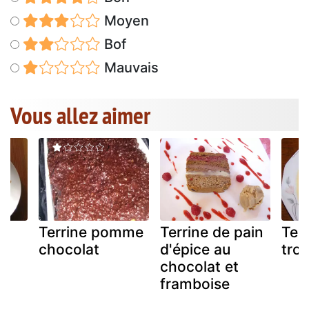
Moyen
Bof
Mauvais
Vous allez aimer
Terrine pomme
Terrine de pain
Ter
ux
chocolat
d'épice au
troi
chocolat et
framboise