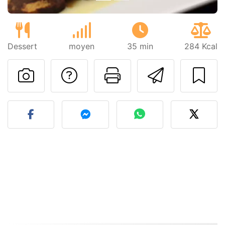
Dessert
moyen
35 min
284 Kcal
Poser une question
Imprimer cet
Envoyer
Publier votre photo de cet