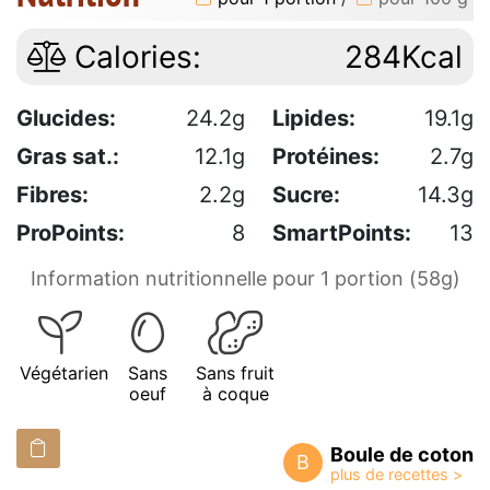
Calories:
284Kcal
Glucides:
24.2g
Lipides:
19.1g
Gras sat.:
12.1g
Protéines:
2.7g
Fibres:
2.2g
Sucre:
14.3g
ProPoints:
8
SmartPoints:
13
Information nutritionnelle pour 1 portion (58g)
Végétarien
Sans
Sans fruit
oeuf
à coque
Boule de coton
B