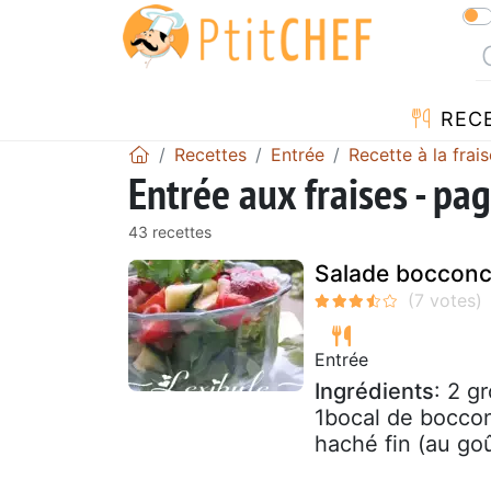
REC
Recettes
Entrée
Recette à la frais
Entrée aux fraises - pa
43 recettes
Salade bocconci
Entrée
Ingrédients
: 2 g
1bocal de boccon
haché fin (au goû