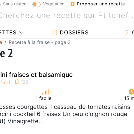
Sans gluten
Végétarien
Proposer une recette
ETTES
DOSSIERS
e
Recette à la fraise - page 2
ge 2
ni fraises et balsamique
facile
15 m
rosses courgettes 1 casseau de tomates raisins
cini cocktail 6 fraises Un peu d'oignon rouge
t) Vinaigrette...