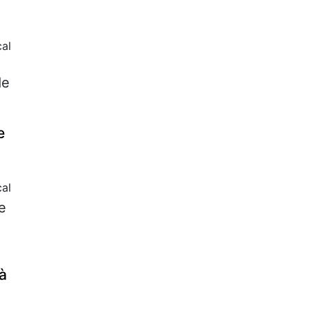
cal
de
e
al
e
 à