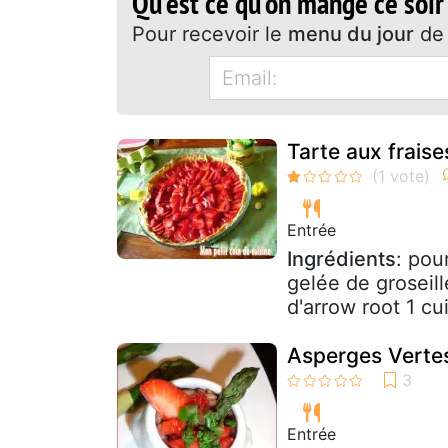
Qu'est ce qu'on mange ce soir
Pour recevoir le
menu du jour
de 
Tarte aux fraise
Entrée
Ingrédients
: pou
gelée de groseill
d'arrow root 1 cui
Asperges Vertes
Entrée