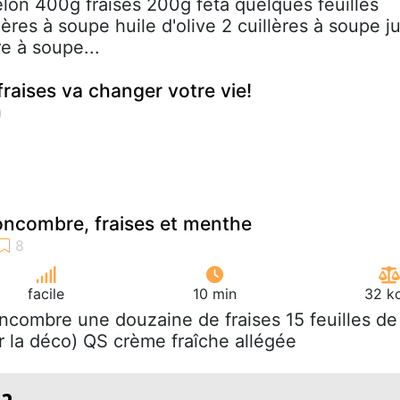
elon 400g fraises 200g feta quelques feuilles
lères à soupe huile d'olive 2 cuillères à soupe j
re à soupe...
fraises va changer votre vie!
ncombre, fraises et menthe
facile
10 min
32 kc
oncombre une douzaine de fraises 15 feuilles de
 la déco) QS crème fraîche allégée