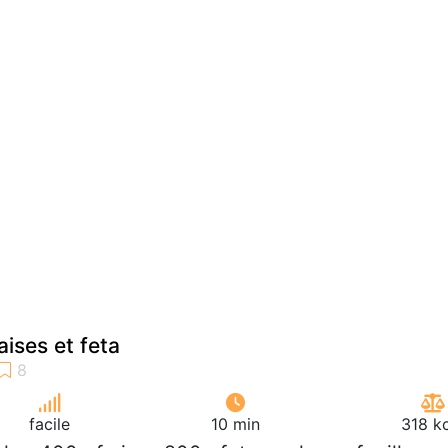
ises et feta
facile
10 min
318 k